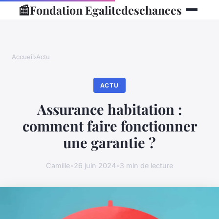
📰
Fondation Egalitedeschances
Accueil
›
Actu
ACTU
Assurance habitation :
comment faire fonctionner
une garantie ?
Camille
•
26 juin 2024
•
3 min de lecture