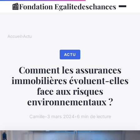
📰
Fondation Egalitedeschances
Accueil
›
Actu
ACTU
Comment les assurances
immobilières évoluent-elles
face aux risques
environnementaux ?
Camille
•
3 mars 2024
•
6 min de lecture