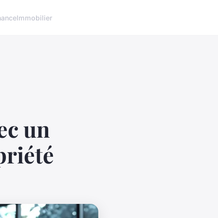
nance
Immobilier
ec un
priété