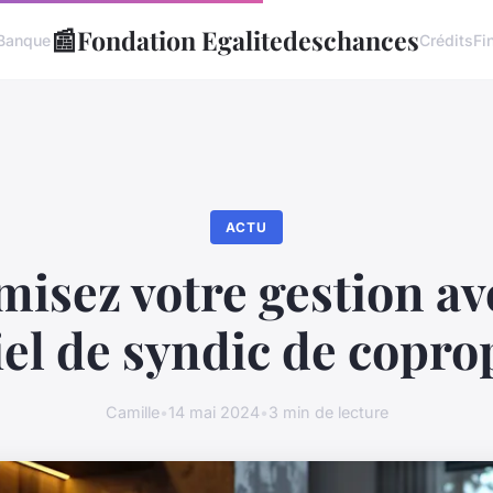
📰
Fondation Egalitedeschances
Banque
Crédits
Fi
ACTU
misez votre gestion av
iel de syndic de copro
Camille
•
14 mai 2024
•
3 min de lecture