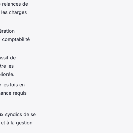
s relances de
r les charges
ération
a comptabilité
ssif de
re les
liorée.
 les lois en
nance requis
ux syndics de se
et à la gestion