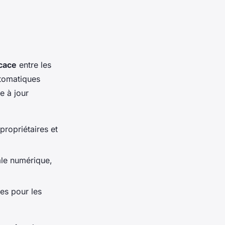
icace
entre les
utomatiques
e à jour
propriétaires et
ale numérique,
tes pour les