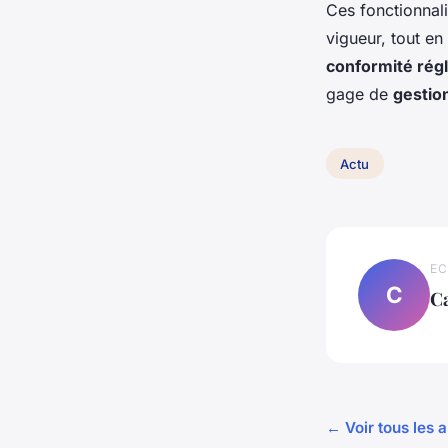
Ces fonctionnal
vigueur, tout en 
conformité rég
gage de
gestio
Actu
EC
C
C
← Voir tous les a