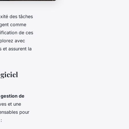
exité des tâches
ergent comme
ification de ces
xplorez avec
 et assurent la
giciel
e gestion de
ves et une
pensables pour
: