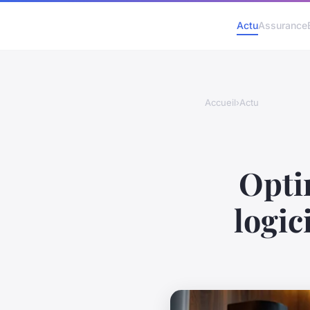
Actu
Assurance
Accueil
›
Actu
Opti
logic