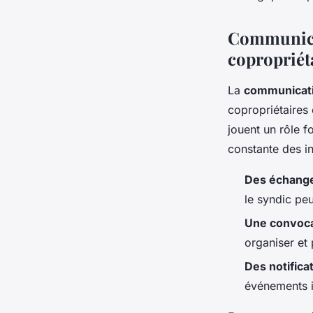
Communicat
copropriét
La
communicat
copropriétaires 
jouent un rôle f
constante des in
Des échanges
le syndic pe
Une convoca
organiser et 
Des notifica
événements im