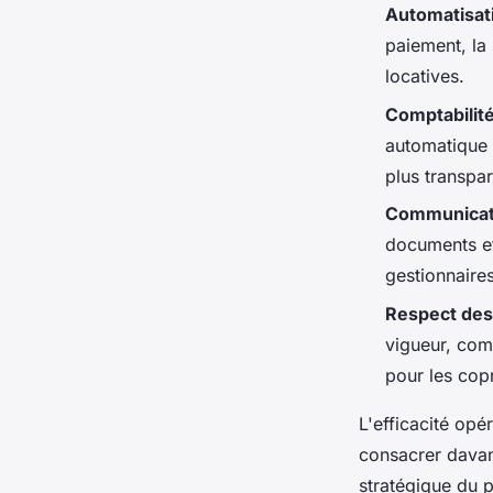
Automatisat
paiement, la 
locatives.
Comptabilité
automatique 
plus transpa
Communicat
documents et
gestionnaires
Respect des
vigueur, com
pour les cop
L'efficacité op
consacrer davant
stratégique du p