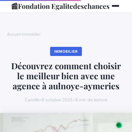
📰
Fondation Egalitedeschances
Accueil
›
Immobilier
IMMOBILIER
Découvrez comment choisir
le meilleur bien avec une
agence à aulnoye-aymeries
Camille
•
6 octobre 2025
•
8 min de lecture