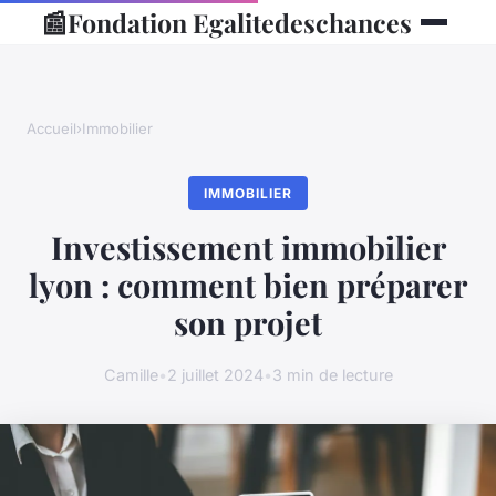
📰
Fondation Egalitedeschances
Accueil
›
Immobilier
IMMOBILIER
Investissement immobilier
lyon : comment bien préparer
son projet
Camille
•
2 juillet 2024
•
3 min de lecture