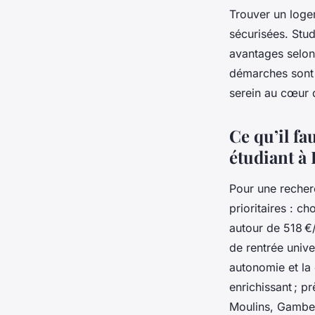
Trouver un logem
sécurisées. Stu
avantages selon 
démarches sont 
serein au cœur d
Ce qu’il f
étudiant à 
Pour une recher
prioritaires : c
autour de 518 €/
de rentrée unive
autonomie et la 
enrichissant ; p
Moulins, Gamb