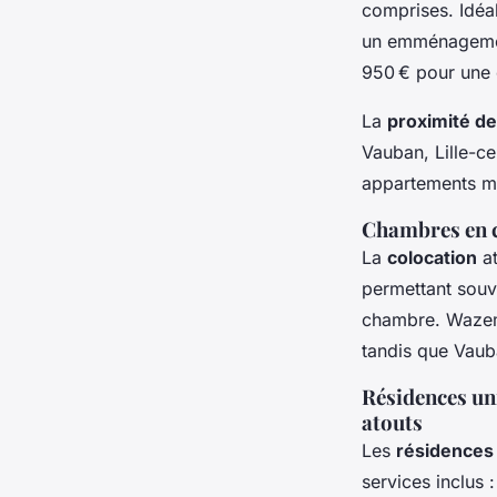
comprises. Idéal
un emménagement
950 € pour une 
La
proximité de
Vauban, Lille-ce
appartements me
Chambres en co
La
colocation
at
permettant souv
chambre. Wazemm
tandis que Vauba
Résidences univ
atouts
Les
résidences
services inclus 