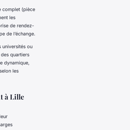
e complet (pièce
ment les
prise de rendez-
ape de l’échange.
s universités ou
r des quartiers
nte dynamique,
selon les
 à Lille
leur
harges