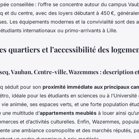
cipée conseillée : l’offre se concentre autour du campus Vau
cq et du centre, avec des loyers débutant à 450 €, générale
es. Les équipements modernes et la convivialité sont des a
 étudiants internationaux ou primo-arrivants à Lille.
es quartiers et l’accessibilité des logeme
scq, Vauban, Centre-ville, Wazemmes : description et
cq séduit pour son
proximité immédiate aux principaux c
ro, idéale pour les étudiants en sciences ou à l’Université 
a vie animée, ses espaces verts, et une forte population étud
e une multitude d’
appartements meublés
à louer ainsi qu’
merces et d’activités culturelles. Enfin, Wazemmes, populai
sente une ambiance cosmopolite et des marchés réputés, par