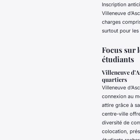
Inscription anti
Villeneuve d’As
charges compris
surtout pour les
Focus sur l
étudiants
Villeneuve d’A
quartiers
Villeneuve d’As
connexion au mét
attire grâce à s
centre-ville offr
diversité de com
colocation, pré