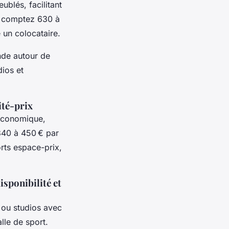
blés, facilitant
: comptez 630 à
 un colocataire.
nde autour de
dios et
ité-prix
t économique,
340 à 450 € par
rts espace-prix,
isponibilité et
u studios avec
lle de sport.