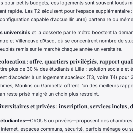
s pour petits budgets, ces logements sont souvent loués meu
 rapide. Les T2 séduisent pour l’espace supplémentaire 
configuration capable d’accueillir un(e) partenaire ou même
s universités
et la desserte par le métro boostent la dema
ntre et Villeneuve d’Ascq, où se concentrent nombre de stu
ublés remis sur le marché chaque année universitaire.
location : offre, quartiers privilégiés, rapport qual
tire plus de 30 % des étudiants à Lille : solution sociale e
ent d’accéder à un logement spacieux (T3, voire T4) pour 
es, Moulins ou Gambetta offrent l’un des meilleurs rappo
n reste prisé malgré un choix plus restreint.
ersitaires et privées : inscription, services inclus, d
 étudiantes
—CROUS ou privées—proposent des chambres o
: internet, espaces communs, sécurité, parfois ménage ou sa