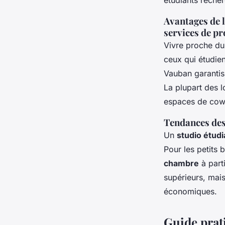
étudiants reche
Avantages de l
services de p
Vivre proche du 
ceux qui étudien
Vauban garantis
La plupart des l
espaces de cowor
Tendances des 
Un
studio étudi
Pour les petits
chambre
à parti
supérieurs, mais
économiques.
Guide prati