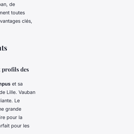
ban, de
ment toutes
vantages clés,
nts
 profils des
ampus
et sa
de Lille. Vauban
iante. Le
une grande
re pour la
fait pour les