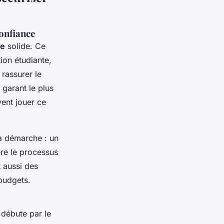
confiance
re
solide. Ce
ion étudiante,
 rassurer le
 garant le plus
ent jouer ce
a démarche : un
ère le processus
t aussi des
 budgets.
 débute par le