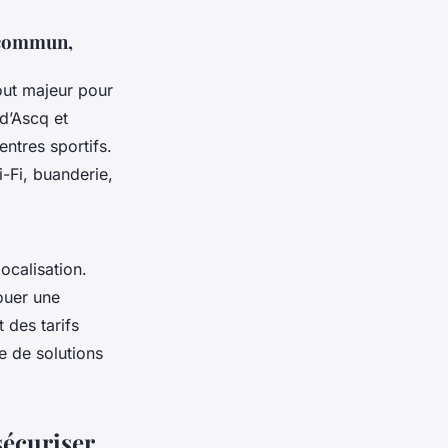
n commun,
out majeur pour
 d’Ascq et
ntres sportifs.
i-Fi, buanderie,
ocalisation.
ouer une
 des tarifs
e de solutions
sécuriser