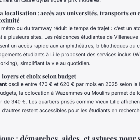
rchant un cadre dynamique à prix modérés.
a localisation : accès aux universités, transports e
roximité
métro ou du tramway réduit le temps de trajet : c’est un at
t à plusieurs sites. Les résidences étudiantes de Villeneuve
sent un accès rapide aux amphithéâtres, bibliothèques ou ce
ogements étudiants à Lille proposent des services inclus (W
king), simplifiant la vie au quotidien.
loyers et choix selon budget
ant
oscille entre 470 € et 620 € par mois en 2025 selon la l
 budgets, la colocation à Wazemmes ou Moulins permet de l
r de 340 €. Les quartiers prisés comme Vieux Lille affichent
 d’autres restent accessibles pour les étudiants en recherch
que : démarches, aides, et astuces pour 