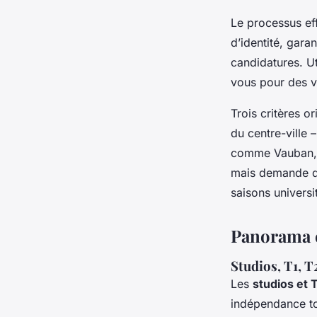
Le processus ef
d’identité, gara
candidatures. Ut
vous pour des vi
Trois critères or
du centre-ville –
comme Vauban, V
mais demande de 
saisons universit
Panorama c
Studios, T1, T
Les
studios et 
indépendance to