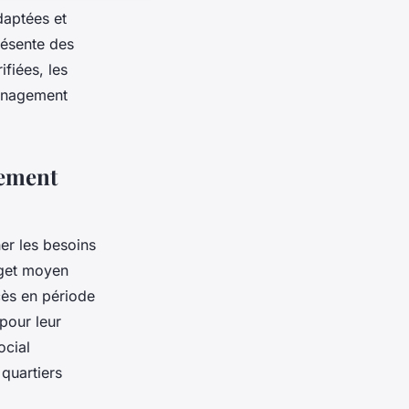
daptées et
résente des
fiées, les
ménagement
gement
ner les besoins
dget moyen
cès en période
 pour leur
ocial
 quartiers