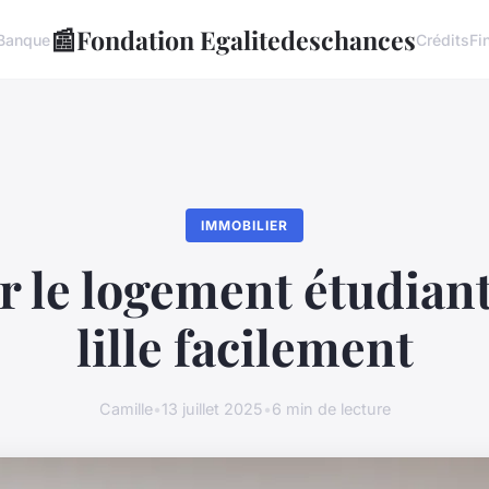
📰
Fondation Egalitedeschances
Banque
Crédits
Fi
IMMOBILIER
 le logement étudiant
lille facilement
Camille
•
13 juillet 2025
•
6 min de lecture