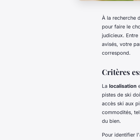
À la recherche d
pour faire le ch
judicieux. Entre
avisés, votre p
correspond.
Critères e
La
localisation
e
pistes de ski do
accès ski aux p
commodités, tell
du bien.
Pour identifier 