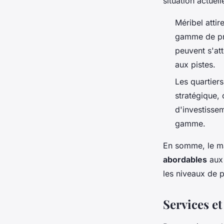
situation actuell
Méribel atti
gamme de prix
peuvent s'att
aux pistes.
Les quartie
stratégique, 
d'investisse
gamme.
En somme, le ma
abordables
au
les niveaux de p
Services e