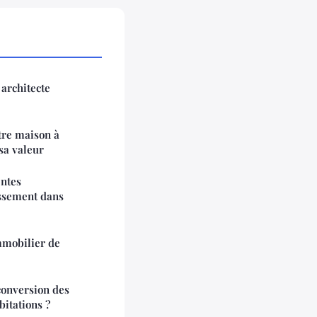
architecte
tre maison à
sa valeur
entes
issement dans
mmobilier de
conversion des
itations ?