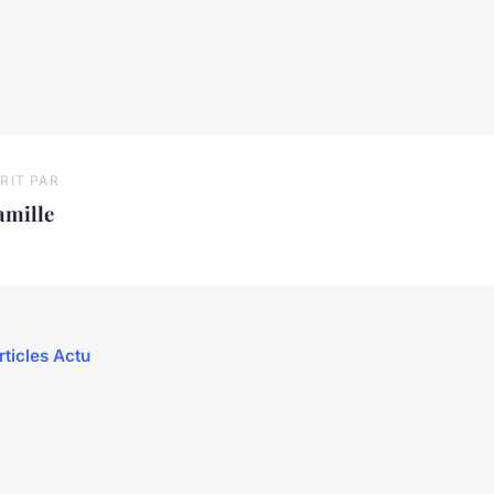
RIT PAR
amille
rticles Actu