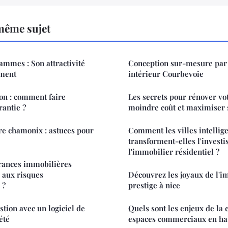
même sujet
rammes : Son attractivité
Conception sur-mesure par 
ement
intérieur Courbevoie
on : comment faire
Les secrets pour rénover vo
rantie ?
moindre coût et maximiser 
re chamonix : astuces pour
Comment les villes intellig
transforment-elles l'invest
l'immobilier résidentiel ?
rances immobilières
e aux risques
Découvrez les joyaux de l'i
 ?
prestige à nice
stion avec un logiciel de
Quels sont les enjeux de la 
été
espaces commerciaux en hab