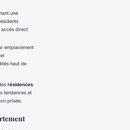
chant une
résidents
 accès direct
eur emplacement
iel
ités haut de
 des
résidences
es tendances et
ion prisée.
artement