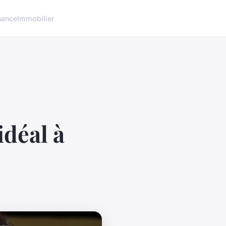
nance
Immobilier
déal à