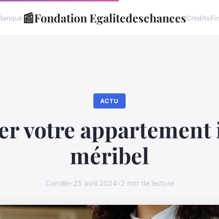
📰
Fondation Egalitedeschances
Banque
Crédits
Fi
ACTU
r votre appartement i
méribel
Camille
•
25 avril 2024
•
2 min de lecture