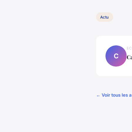
Actu
EC
C
C
← Voir tous les a