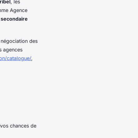
ribel
, les
comme Agence
 secondaire
 négociation des
es agences
on/catalogue/
,
vos chances de