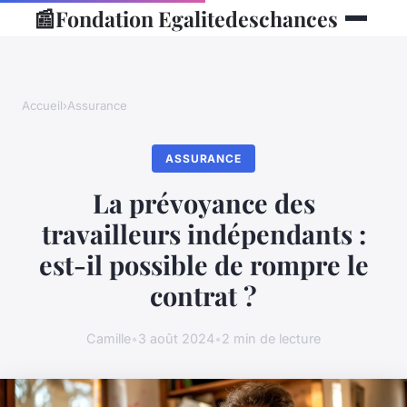
📰
Fondation Egalitedeschances
Accueil
›
Assurance
ASSURANCE
La prévoyance des
travailleurs indépendants :
est-il possible de rompre le
contrat ?
Camille
•
3 août 2024
•
2 min de lecture