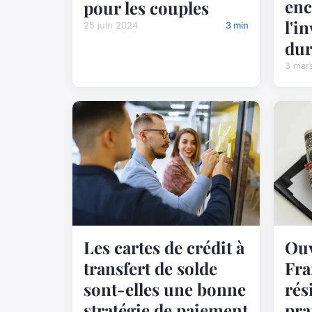
enc
pour les couples
l'i
25 juin 2024
3 min
dur
3 mar
Les cartes de crédit à
Ouv
transfert de solde
Fra
sont-elles une bonne
rés
stratégie de paiement
pra