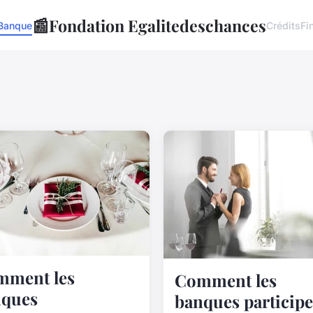
📰
Fondation Egalitedeschances
Banque
Crédits
Fi
mment les
Comment les
nques
banques particip