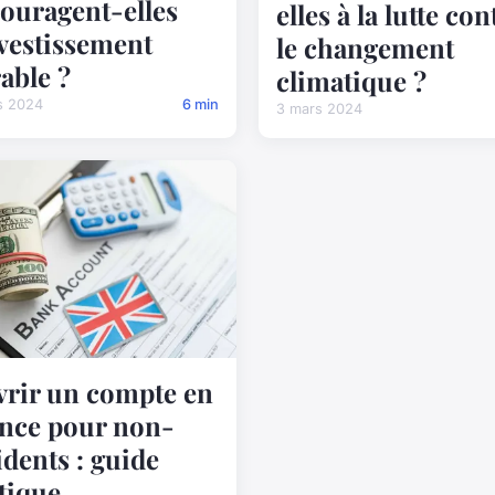
ouragent-elles
elles à la lutte con
nvestissement
le changement
able ?
climatique ?
s 2024
6 min
3 mars 2024
rir un compte en
nce pour non-
idents : guide
tique