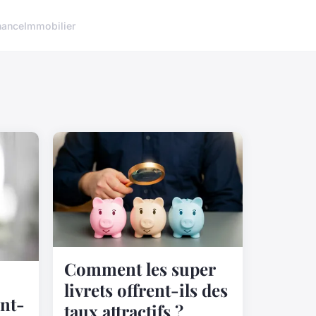
nance
Immobilier
Comment les super
livrets offrent-ils des
ent-
taux attractifs ?