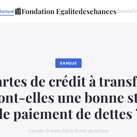
📰
Fondation Egalitedeschances
Banque
Crédits
Fi
BANQUE
rtes de crédit à trans
ont-elles une bonne s
de paiement de dettes 
Camille
•
3 mars 2024
•
6 min de lecture