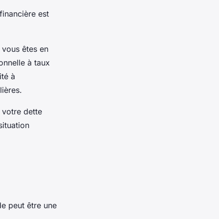
financière est
i vous êtes en
onnelle à taux
ité à
ières.
 votre dette
ituation
lde peut être une