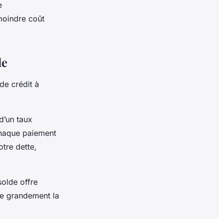
e
moindre coût
de
de crédit à
d’un taux
 chaque paiement
tre dette,
solde offre
fie grandement la