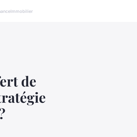
nance
Immobilier
fert de
tratégie
?