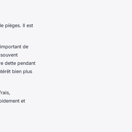
 pièges. Il est
t important de
 souvent
re dette pendant
térêt bien plus
rais,
pidement et