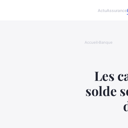
Actu
Assurance
Accueil
›
Banque
Les ca
solde s