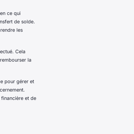
 en ce qui
ansfert de solde.
prendre les
fectué. Cela
 rembourser la
le pour gérer et
iscernement.
 financière et de