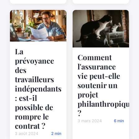
La
Comment
prévoyance
l'assurance
des
vie peut-elle
travailleurs
soutenir un
indépendants
projet
: est-il
philanthropique
possible de
?
rompre le
3 mars 2024
6 min
contrat ?
3 août 2024
2 min