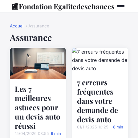
📰
Fondation Egalitedeschances
Accueil
› Assurance
Assurance
7 erreurs
Les 7
fréquentes
meilleures
dans votre
astuces pour
demande de
un devis auto
devis auto
réussi
01/11/2025 16:25
8 min
15/04/2026 08:55
9 min