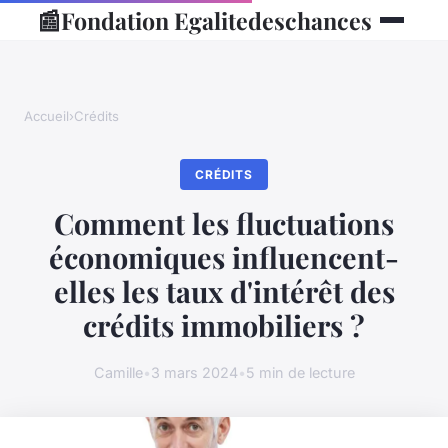
📰
Fondation Egalitedeschances
Accueil
›
Crédits
CRÉDITS
Comment les fluctuations
économiques influencent-
elles les taux d'intérêt des
crédits immobiliers ?
Camille
•
3 mars 2024
•
5 min de lecture