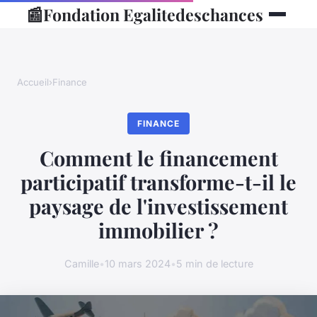
📰
Fondation Egalitedeschances
Accueil
›
Finance
FINANCE
Comment le financement
participatif transforme-t-il le
paysage de l'investissement
immobilier ?
Camille
•
10 mars 2024
•
5 min de lecture