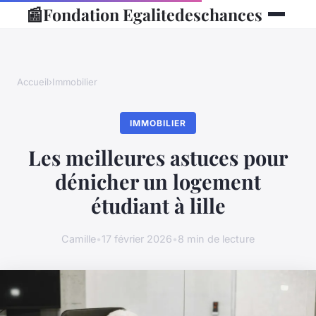
📰
Fondation Egalitedeschances
Accueil
›
Immobilier
IMMOBILIER
Les meilleures astuces pour
dénicher un logement
étudiant à lille
Camille
•
17 février 2026
•
8 min de lecture