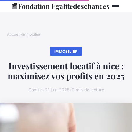
📰
Fondation Egalitedeschances
Accueil
›
Immobilier
IMMOBILIER
Investissement locatif à nice :
maximisez vos profits en 2025
Camille
•
21 juin 2025
•
9 min de lecture