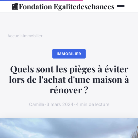
📰
Fondation Egalitedeschances
Accueil
›
Immobilier
IMMOBILIER
Quels sont les pièges à éviter
lors de l'achat d'une maison à
rénover ?
Camille
•
3 mars 2024
•
4 min de lecture